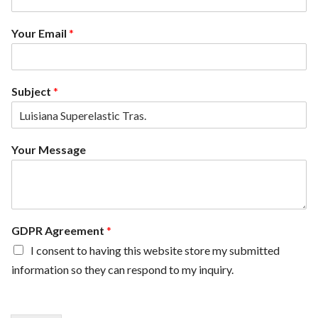
*
Your Email
*
Y
o
u
r
Subject
*
E
m
a
i
Your Message
l
GDPR Agreement
*
I consent to having this website store my submitted
information so they can respond to my inquiry.