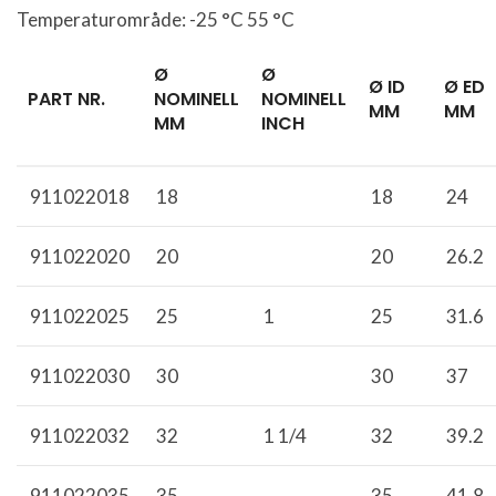
Temperaturområde: -25 °C 55 °C
Ø
Ø
Ø ID
Ø ED
PART NR.
NOMINELL
NOMINELL
MM
MM
MM
INCH
911022018
18
18
24
911022020
20
20
26.2
911022025
25
1
25
31.6
911022030
30
30
37
911022032
32
1 1/4
32
39.2
911022035
35
35
41.8