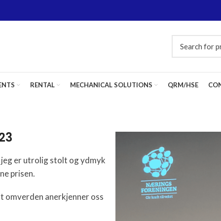
ENTS
RENTAL
MECHANICAL SOLUTIONS
QRM/HSE
CON
023
 jeg er utrolig stolt og ydmyk
ne prisen.
l at omverden anerkjenner oss