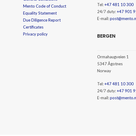
Tel:
+47 481 10 300
Mento Code of Conduct
24/7 duty:
+47 901 9
Equality Statement
E-mail:
post@mento.
Due Diligence Report
Certificates
Privacy policy
BERGEN
Ormahaugveien 1
5347 Ågotnes
Norway
Tel:
+47 481 10 300
24/7 duty:
+47 901 9
E-mail:
post@mento.