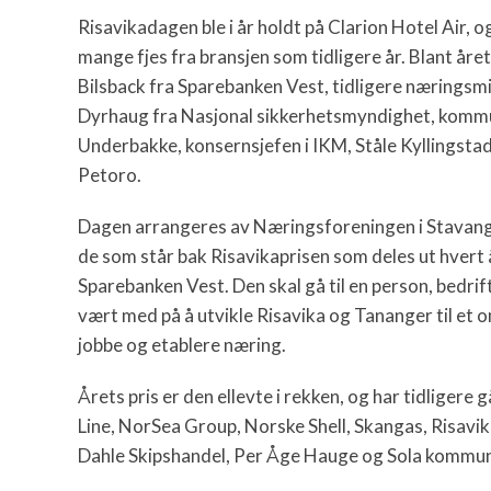
Risavikadagen ble i år holdt på Clarion Hotel Air, og
mange fjes fra bransjen som tidligere år. Blant åre
Bilsback fra Sparebanken Vest, tidligere næringsmi
Dyrhaug fra Nasjonal sikkerhetsmyndighet, komm
Underbakke, konsernsjefen i IKM, Ståle Kyllingstad
Petoro.
Dagen arrangeres av Næringsforeningen i Stavang
de som står bak Risavikaprisen som deles ut hvert
Sparebanken Vest. Den skal gå til en person, bedrif
vært med på å utvikle Risavika og Tananger til et 
jobbe og etablere næring.
Årets pris er den ellevte i rekken, og har tidligere g
Line, NorSea Group, Norske Shell, Skangas, Risavi
Dahle Skipshandel, Per Åge Hauge og Sola kommu