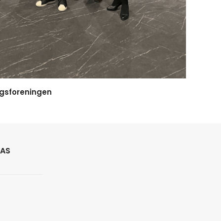
gsfor
eningen
 AS