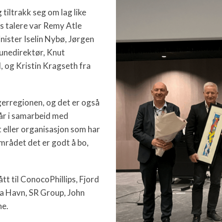
 tiltrakk seg om lag like
ts talere var Remy Atle
nister Iselin Nybø, Jørgen
unedirektør, Knut
, og Kristin Kragseth fra
erregionen, og det er også
 år i samarbeid med
t eller organisasjon som har
området det er godt å bo,
ått til ConocoPhillips, Fjord
ka Havn, SR Group, John
ne.